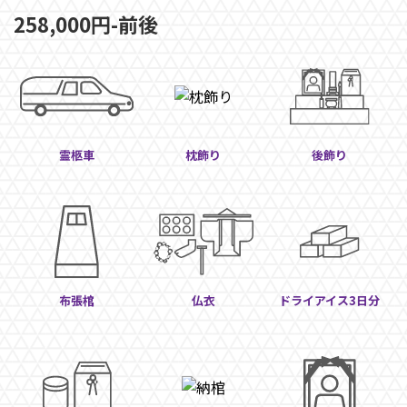
258,000円-前後
霊柩車
枕飾り
後飾り
布張棺
仏衣
ドライアイス3日分