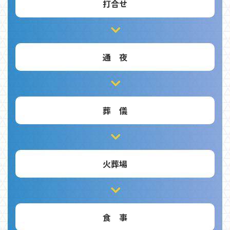
打合せ
通 夜
葬 儀
火葬場
食 事