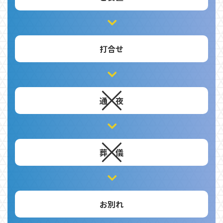
打合せ
通 夜
葬 儀
お別れ