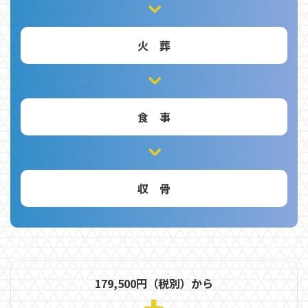
火 葬
食 事
収 骨
179,500円（税別）から