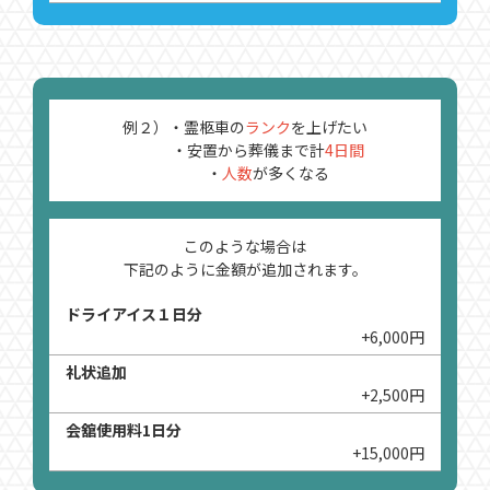
例２）・霊柩車の
ランク
を上げたい
・安置から葬儀まで計
4日間
・
人数
が多くなる​​​​
このような場合は
下記のように金額が追加されます。
ドライアイス１日分
+6,000円
礼状追加
+2,500円
会舘使用料1日分
+15,000円