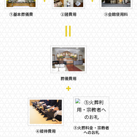
①基本葬儀費
②諸費用
③会館使用料
＝
葬儀費用
⑤火葬料金・宗教者
④接待費用
へのお礼