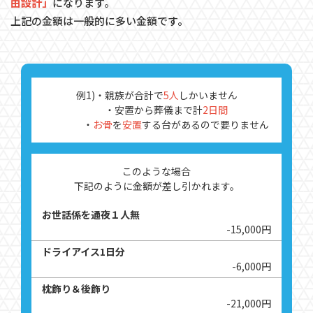
由設計」
になります。
上記の金額は一般的に多い金額です。
例1)・親族が合計で
5人
しかいません
・安置から葬儀まで計
2日間
・
お骨
を
安置
する台があるので要りません
このような場合
下記のように金額が差し引かれます。
お世話係を通夜１人無
-15,000円
ドライアイス1日分
-6,000円
枕飾り＆後飾り
-21,000円