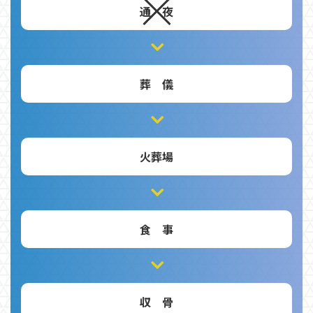
通 夜
葬 儀
火葬場
食 事
収 骨