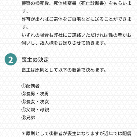
警察の検死後、死体検案書（死亡診断書）をもらいま
す。
許可が出ればご遺体をご自宅などに送ることができま
す。
いずれの場合も弊社にご連絡いただければ係の者がお
伺いし、故人様をお送りさせて頂きます。
2
喪主の決定
喪主は原則として以下の順番で決めます。
①配偶者
②長男・次男
③長女・次女
④父親・母親
⑤兄弟
＊原則として後継者が喪主になりますが近年では配偶