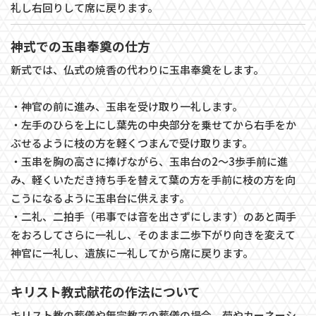
礼し右回りして席に戻ります。
神式での玉串奉奠の仕方
新式では、仏式の焼香の代わりに玉串奉奠をします。
・神官の前に進み、玉串を受け取り一礼します。
・左手のひらを上にし葉先の中央部分を乗せてから右手をか
ぶせるように枝の方を軽くつまんで受け取ります。
・玉串を胸の高さに捧げながら、玉串台の2～3歩手前に進
み、軽くいただき持ち手を替えて葉の方を手前に枝の方を向
こうになるように玉串台に供えます。
・二礼、二拍手（弔事では音を出さずにします）のあと両手
をおろしてさらに一礼し、そのまま二歩下がり向きを変えて
神官に一礼し、遺族に一礼してから席に戻ります。
キリスト教式献花の作法について
キリスト教の葬儀や無宗教での葬儀の場合、菊やカーネーシ