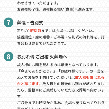
わせさせていただきます。
お通夜終了後、通夜振る舞い(食事)へ進みます。
7
葬儀・告別式
定刻の
1時間前
までには会場へお越しください。
焼香順位・席の順番・ご弔電・告別式の流れ等を、打
ち合わせさせていただきます。
8
お別れ儀 ご出棺 火葬場へ
故人様のお顔を見れるのは最後となっております。
「今までありがとう。」「お疲れ様です。」の一言を
添えてお花を手向けていただければ
故人様も喜ばれる
かと存じます。
故人様との最後のお別れが終わりまし
たら、霊柩車にご乗棺していだだき火葬場へ向かいま
す。
ご収骨までお時間かかる為、会場へ戻りゆっくりお食
事などをしていだだきます。