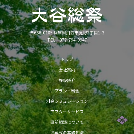
〒666-0105 兵庫県川西市見野3丁目1-3
TEL：
072-794-0947
トップ
会社案内
施設紹介
プラン・料金
料金シミュレーション
アフターサービス
事前相談について
お葬式の基礎知識