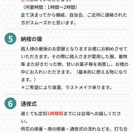
（所要時間：1時間～2時間）
全て決まってから親戚、自治会、ご近所に連絡された
方がスムーズかと思います。
5
納棺の儀
故人様の最後のお部屋となりますお棺にお納めさせて
いただきます。その際に故人さまが愛用した服、着物
等 また好きだった物、甘いお菓子等を用意し、お棺の
中にお入れいただきます。（基本的に燃える物になり
ます。）
＊ご希望により湯灌、ラストメイク承ります。
6
通夜式
遅くても定刻
1時間前
までには会場へお越しくださ
い。
供花の順番・席の順番・通夜式の流れなどを、打ち合