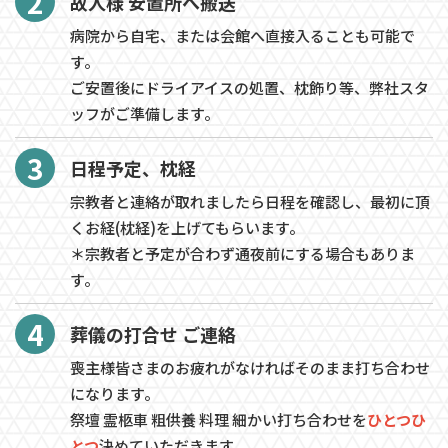
2
故人様 安置所へ搬送
病院から自宅、または会館へ直接入ることも可能で
す。
ご安置後にドライアイスの処置、枕飾り等、弊社スタ
ッフがご準備します。
3
日程予定、枕経
宗教者と連絡が取れましたら日程を確認し、最初に頂
くお経(枕経)を上げてもらいます。
＊宗教者と予定が合わず通夜前にする場合もありま
す。
4
葬儀の打合せ ご連絡
喪主様皆さまのお疲れがなければそのまま打ち合わせ
になります。
祭壇 霊柩車 粗供養 料理 細かい打ち合わせを
ひとつひ
とつ
決めていただきます。