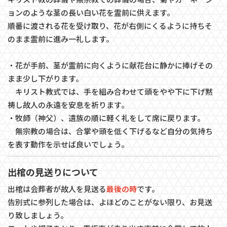
ョンのような茎の長い白い花を霊前に供えます。
順番に渡される花を受け取り、花が右側にくるように持ちそ
のまま霊前に進み一礼します。
・花が手前、茎が霊前に向くように献花台に静かに捧げその
まま少し下がります。
キリスト教式では、手を組み合わせて頭をやや下に下げ黙
祷し故人の永遠を安息を祈ります。
・牧師（神父）、遺族の順に軽く礼をして席に戻ります。
無宗教の場合は、合掌や頭を低く下げるなど自分の気持ち
を表す動作を示せば良いでしょう。
出棺の見送りについて
出棺は会葬者が故人を見送る
最後の時
です。
告別式に参列した場合は、よほどのことがない限り、お見送
り致しましょう。