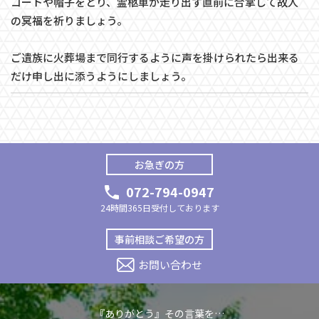
コートや帽子をとり、霊柩車が走り出す直前に合掌して故人
の冥福を祈りましょう。
ご遺族に火葬場まで同行するように声を掛けられたら出来る
だけ申し出に添うようにしましょう。
お急ぎの方
072-794-0947
24時間365日受付しております
事前相談ご希望の方
お問い合わせ
『ありがとう』その言葉を…