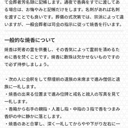
て会葬者芳名録に記帳します。通夜で香典をすでに渡してあ
る場合は、お悔やみと記帳だけをします。名刺があれば名刺
を渡すことでも良いです。葬儀の式次第では、宗派によって違
いますが、一般会葬者は司会の指示に従って焼香を行います。
一般的な焼香について
焼香は死者の霊を供養し、その香気によって霊前を清めるた
めに香を焚くことです。焼香に数珠は欠かせないものですの
で必ず持参しましょう。
・次の人に会釈をして祭壇前の遺族の末席まで進み僧侶と遺
族に一礼します。
・焼香の出来る位置まで進み位牌と戒名と故人の写真を見て
一礼します。
・香箱から右手の親指・人差し指・中指の３指で香をつまみ
香炉の中に静かに落とします。
・焼香のあと合掌し、深く一礼してからやや下がり左右に一