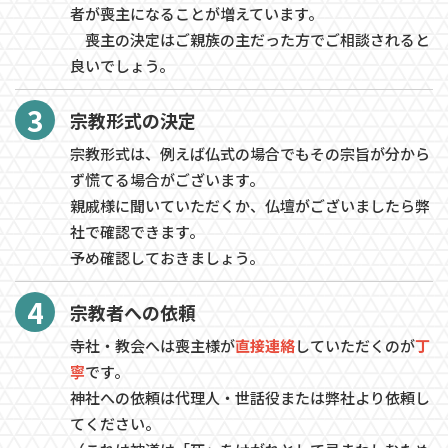
者が喪主になることが増えています。
喪主の決定はご親族の主だった方でご相談されると
良いでしょう。
3
宗教形式の決定
宗教形式は、例えば仏式の場合でもその宗旨が分から
ず慌てる場合がございます。
親戚様に聞いていただくか、仏壇がございましたら弊
社で確認できます。
​​​​​​​予め確認しておきましょう。
4
宗教者への依頼
寺社・教会へは喪主様が
直接連絡
していただくのが
丁
寧
です。
神社への依頼は代理人・世話役または弊社より依頼し
てください。